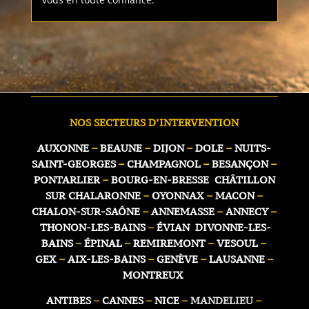
NOS SECTEURS D’INTERVENTION
AUXONNE
–
BEAUNE
–
DIJON
–
DOLE
–
NUITS-
SAINT-GEORGES
–
CHAMPAGNOL
–
BESANÇON
–
PONTARLIER
–
BOURG-EN-BRESSE
CHÂTILLON
SUR
CHALARONNE
–
OYONNAX
–
MACON
–
CHALON-SUR-SAÔNE
–
ANNEMASSE
–
ANNECY
–
THONON-LES-BAINS
–
ÉVIAN
DIVONNE-LES-
BAINS
–
ÉPINAL
–
REMIREMONT
–
VESOUL
–
GEX
–
AIX-LES-BAINS
–
GENÈVE
–
LAUSANNE
–
MONTREUX
ANTIBES
–
CANNES
–
NICE
–
MANDELIEU
–