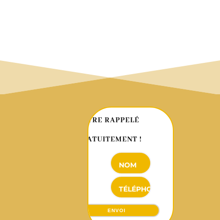
domicile par nos soins*

Travail, soignées
avec précision
📞 ÉTRE RAPPELÉ
GRATUITEMENT !
ENVOI