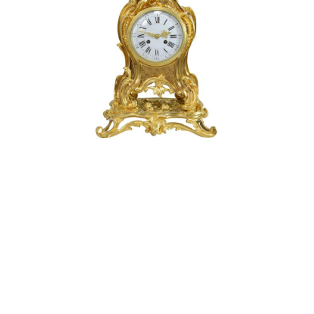

Diagnostic et devis gratuit, sans
engagement
}
Mécanisme réinstaller à