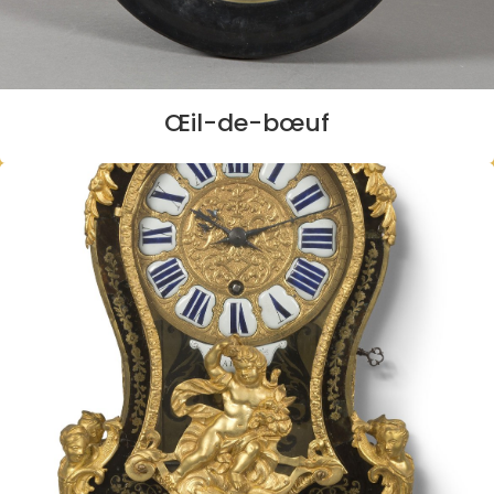
Œil-de-bœuf