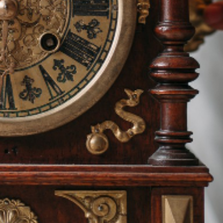
ENVOYER
contact.lepetithorloger.fr@gmail.com
Tel:06.82.34.64.72