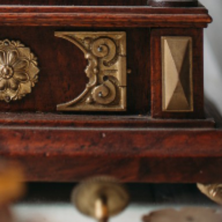
contact.lepetithorloger.fr@gmail.com
Tel:06.82.34.64.72
Tel:06.20.49.59.11