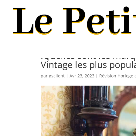
Révision de pendules 
:Quelles sont les mar
Vintage les plus popula
par
gsclient
|
Avr 23, 2023
|
Révision Horloge 