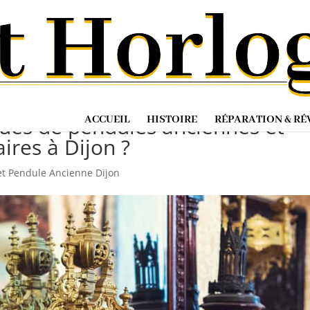
anciennes et Vintage à Dijon
ques de pendules anciennes et
ACCUEIL
HISTOIRE
RÉPARATION & RÉ
ires à Dijon ?
et Pendule Ancienne Dijon