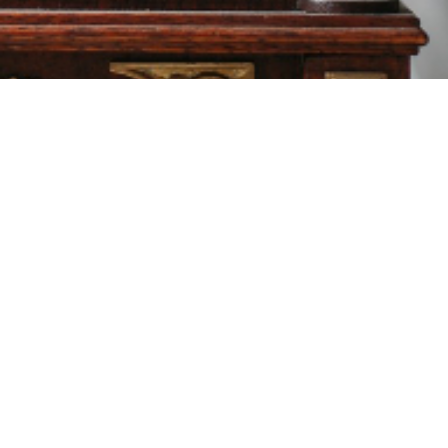
contact.lepetithorloger.fr@gmail.com
Tel:06.82.34.64.72
Tel:06.20.49.59.11