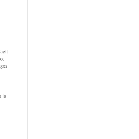
’agit
nce
oges
e la