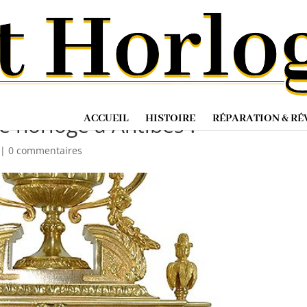
 la résistance aux intempéries
ne horloge à Antibes ?
ACCUEIL
HISTOIRE
RÉPARATION & RÉ
|
0 commentaires