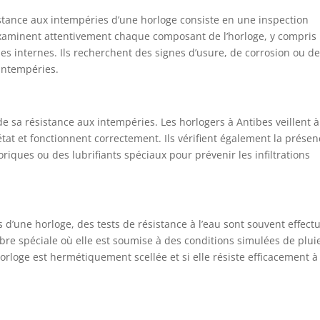
istance aux intempéries d’une horloge consiste en une inspection
 examinent attentivement chaque composant de l’horloge, y compris 
smes internes. Ils recherchent des signes d’usure, de corrosion ou d
intempéries.
 de sa résistance aux intempéries. Les horlogers à Antibes veillent à
état et fonctionnent correctement. Ils vérifient également la prése
oriques ou des lubrifiants spéciaux pour prévenir les infiltrations
 d’une horloge, des tests de résistance à l’eau sont souvent effect
bre spéciale où elle est soumise à des conditions simulées de plui
’horloge est hermétiquement scellée et si elle résiste efficacement à