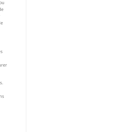
 ou
de
r
de
es
urer
s.
ons