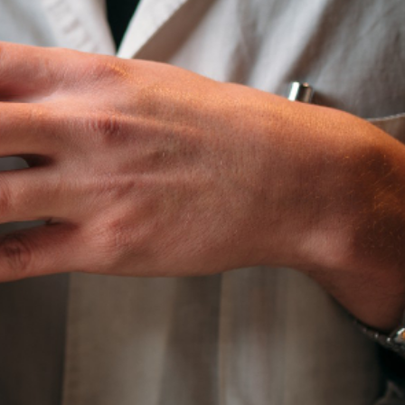
contact.lepetithorloger.fr@gmail.com
Tel:06.82.34.64.72
Tel:06.20.49.59.11