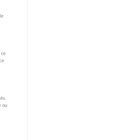
le
e
 ce
nce
ués.
e ou