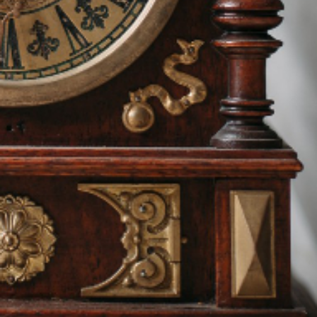
ENVOYER
contact.lepetithorloger.fr@gmail.com
Tel:06.82.34.64.72
Tel:06.20.49.59.11