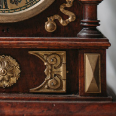
contact.lepetithorloger.fr@gmail.com
Tel:06.82.34.64.72
Tel:06.20.49.59.11