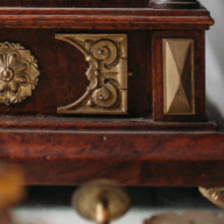
contact.lepetithorloger.fr@gmail.com
Tel:06.82.34.64.72
Tel:06.20.49.59.11